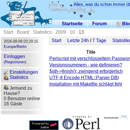
Alles, was du schon immer üb
Startseite
Forum
Blo
Start
·
Board
·
Statistics
·
2009
·
10
·
13
Start
Letzte 24h
/
7 Tage
Statistik
2026-08-08 03:29:15
Europe/Berlin
Title
Einloggen
Perlscript mit verschlüsseltem Passwo
(
Registrieren
)
Versionsnummern - wie definieren?
$sth->finish(); zwingend erforderlich
Einstellungen
Statistics
UTF-8 Encode HTML::Parser DBI
Installation mit Makefile schlägt fehl
Jemand zu
Hause?
0 Benutzer online
16 Gäste