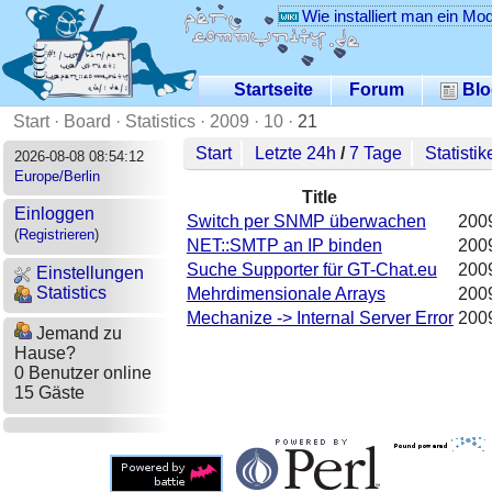
Wie installiert man ein Mo
Startseite
Forum
Blo
Start
·
Board
·
Statistics
·
2009
·
10
·
21
Start
Letzte 24h
/
7 Tage
Statistik
2026-08-08 08:54:12
Europe/Berlin
Title
Einloggen
Switch per SNMP überwachen
200
(
Registrieren
)
NET::SMTP an IP binden
200
Suche Supporter für GT-Chat.eu
200
Einstellungen
Statistics
Mehrdimensionale Arrays
200
Mechanize -> Internal Server Error
200
Jemand zu
Hause?
0 Benutzer online
15 Gäste