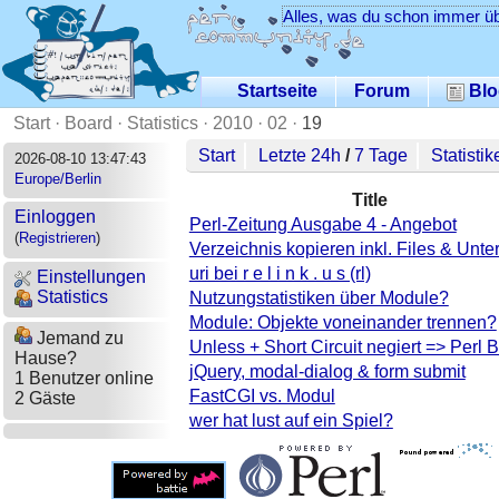
Alles, was du schon immer üb
Startseite
Forum
Blo
Start
·
Board
·
Statistics
·
2010
·
02
·
19
Start
Letzte 24h
/
7 Tage
Statistik
2026-08-10 13:47:43
Europe/Berlin
Title
Einloggen
Perl-Zeitung Ausgabe 4 - Angebot
(
Registrieren
)
Verzeichnis kopieren inkl. Files & Unte
uri bei r e l i n k . u s (rl)
Einstellungen
Statistics
Nutzungstatistiken über Module?
Module: Objekte voneinander trennen?
Jemand zu
Unless + Short Circuit negiert => Perl 
Hause?
jQuery, modal-dialog & form submit
1 Benutzer online
FastCGI vs. Modul
2 Gäste
wer hat lust auf ein Spiel?