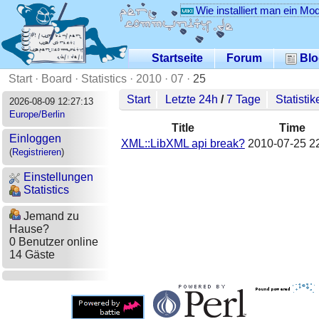
Wie installiert man ein Mo
Startseite
Forum
Blo
Start
·
Board
·
Statistics
·
2010
·
07
·
25
Start
Letzte 24h
/
7 Tage
Statistik
2026-08-09 12:27:13
Europe/Berlin
Title
Time
Einloggen
XML::LibXML api break?
2010-07-25 2
(
Registrieren
)
Einstellungen
Statistics
Jemand zu
Hause?
0 Benutzer online
14 Gäste