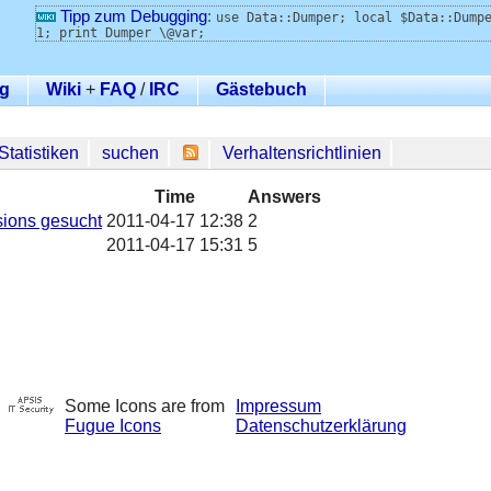
Tipp zum Debugging
:
use Data::Dumper; local $Data::Dump
1; print Dumper \@var;
g
Wiki
+
FAQ
/
IRC
Gästebuch
Statistiken
suchen
Verhaltensrichtlinien
Time
Answers
ions gesucht
2011-04-17 12:38
2
2011-04-17 15:31
5
Some Icons are from
Impressum
Fugue Icons
Datenschutzerklärung