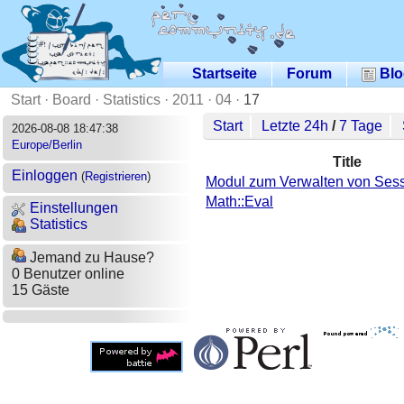
Startseite
Forum
Blo
Start
·
Board
·
Statistics
·
2011
·
04
·
17
Start
Letzte 24h
/
7 Tage
2026-08-08 18:47:38
Europe/Berlin
Title
Einloggen
(
Registrieren
)
Modul zum Verwalten von Sess
Math::Eval
Einstellungen
Statistics
Jemand zu Hause?
0 Benutzer online
15 Gäste