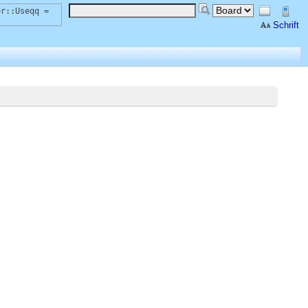
er::Useqq =
Schrift