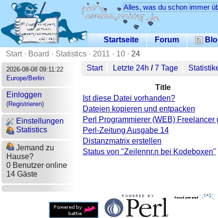
Alles, was du schon immer üb
Startseite
Forum
Blo
Start
·
Board
·
Statistics
·
2011
·
10
·
24
Start
Letzte 24h
/
7 Tage
Statistik
2026-08-08 09:11:22
Europe/Berlin
Title
Einloggen
Ist diese Datei vorhanden?
(
Registrieren
)
Dateien kopieren und entpacken
Perl Programmierer (WEB) Freelancer 
Einstellungen
Statistics
Perl-Zeitung Ausgabe 14
Distanzmatrix erstellen
Jemand zu
Status von "Zeilennr.n bei Kodeboxen"
Hause?
0 Benutzer online
14 Gäste