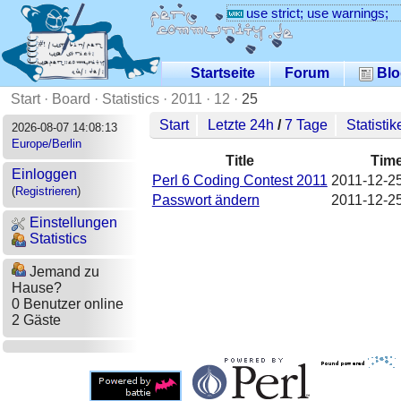
use strict; use warnings;
Startseite
Forum
Blo
Start
·
Board
·
Statistics
·
2011
·
12
·
25
Start
Letzte 24h
/
7 Tage
Statistik
2026-08-07 14:08:13
Europe/Berlin
Title
Tim
Einloggen
Perl 6 Coding Contest 2011
2011-12-25
(
Registrieren
)
Passwort ändern
2011-12-25
Einstellungen
Statistics
Jemand zu
Hause?
0 Benutzer online
2 Gäste