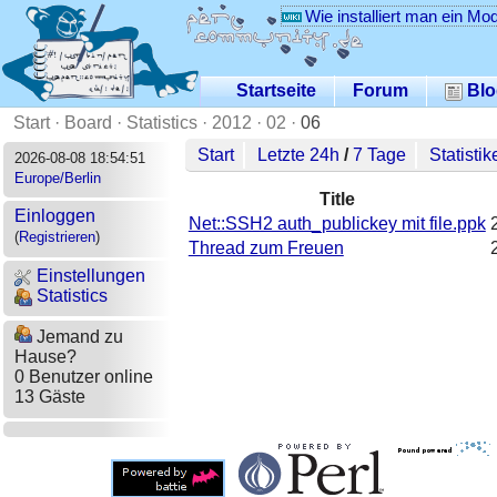
Wie installiert man ein Mo
Startseite
Forum
Blo
Start
·
Board
·
Statistics
·
2012
·
02
·
06
Start
Letzte 24h
/
7 Tage
Statistik
2026-08-08 18:54:51
Europe/Berlin
Title
Einloggen
Net::SSH2 auth_publickey mit file.ppk
(
Registrieren
)
Thread zum Freuen
Einstellungen
Statistics
Jemand zu
Hause?
0 Benutzer online
13 Gäste