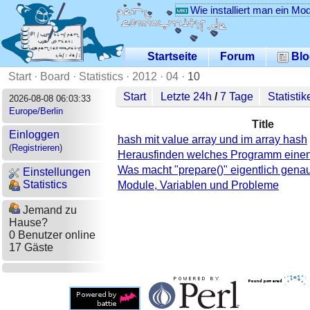
Wie installiert man ein Mo
Startseite
Forum
Blo
Start
·
Board
·
Statistics
·
2012
·
04
·
10
Start
Letzte 24h
/
7 Tage
Statistik
2026-08-08 06:03:33
Europe/Berlin
Title
Einloggen
hash mit value array und im array hash
(
Registrieren
)
Herausfinden welches Programm einen
Was macht "prepare()" eigentlich gena
Einstellungen
Statistics
Module, Variablen und Probleme
Jemand zu
Hause?
0 Benutzer online
17 Gäste