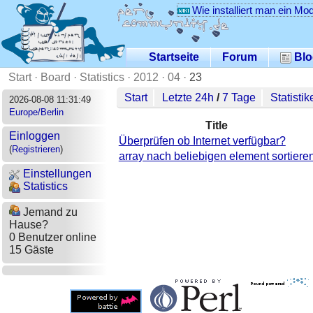
Wie installiert man ein Mo
Startseite
Forum
Blo
Start
·
Board
·
Statistics
·
2012
·
04
·
23
Start
Letzte 24h
/
7 Tage
Statistik
2026-08-08 11:31:49
Europe/Berlin
Title
Einloggen
Überprüfen ob Internet verfügbar?
(
Registrieren
)
array nach beliebigen element sortiere
Einstellungen
Statistics
Jemand zu
Hause?
0 Benutzer online
15 Gäste