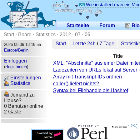
Wie installiert man ein Mo
Startseite
Forum
Blo
Start
·
Board
·
Statistics
·
2012
·
07
·
06
Start
Letzte 24h
/
7 Tage
Statistik
2026-08-06 13:19:55
Europe/Berlin
Title
Einloggen
XML, "Abschnitte" aus einer Datei mite
(
Registrieren
)
Ladezeiten von URLs lokal auf Server
Array mit Transkript-IDs ordnen
Einstellungen
Statistics
caller() liefert nichts?
Syntax bei Filehandle als Hashref
Jemand zu
Hause?
0 Benutzer online
2 Gäste