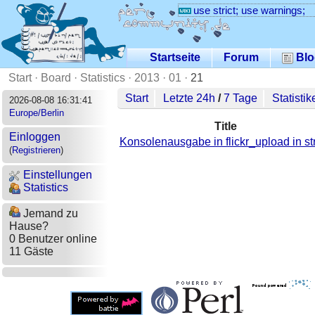
use strict; use warnings;
Startseite
Forum
Blo
Start
·
Board
·
Statistics
·
2013
·
01
·
21
Start
Letzte 24h
/
7 Tage
Statistik
2026-08-08 16:31:41
Europe/Berlin
Title
Einloggen
Konsolenausgabe in flickr_upload in st
(
Registrieren
)
Einstellungen
Statistics
Jemand zu
Hause?
0 Benutzer online
11 Gäste