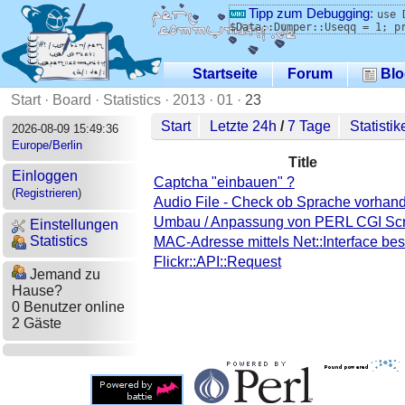
Tipp zum Debugging
:
use 
$Data::Dumper::Useqq = 1; p
Startseite
Forum
Blo
Start
·
Board
·
Statistics
·
2013
·
01
·
23
Start
Letzte 24h
/
7 Tage
Statistik
2026-08-09 15:49:36
Europe/Berlin
Title
Einloggen
Captcha "einbauen" ?
(
Registrieren
)
Audio File - Check ob Sprache vorhand
Umbau / Anpassung von PERL CGI Scr
Einstellungen
Statistics
MAC-Adresse mittels Net::Interface be
Flickr::API::Request
Jemand zu
Hause?
0 Benutzer online
2 Gäste