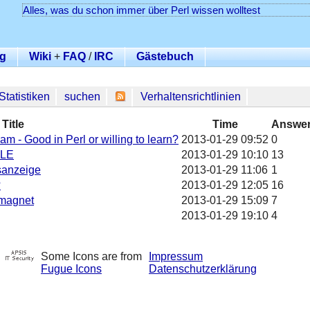
Alles, was du schon immer über Perl wissen wolltest
g
Wiki
+
FAQ
/
IRC
Gästebuch
Statistiken
suchen
Verhaltensrichtlinien
Title
Time
Answe
m - Good in Perl or willing to learn?
2013-01-29 09:52
0
CLE
2013-01-29 10:10
13
sanzeige
2013-01-29 11:06
1
?
2013-01-29 12:05
16
emagnet
2013-01-29 15:09
7
2013-01-29 19:10
4
Some Icons are from
Impressum
Fugue Icons
Datenschutzerklärung