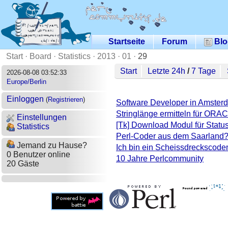
Startseite
Forum
Blo
Start
·
Board
·
Statistics
·
2013
·
01
·
29
Start
Letzte 24h
/
7 Tage
2026-08-08 03:52:33
Europe/Berlin
Einloggen
(
Registrieren
)
Software Developer in Amsterda
Stringlänge ermitteln für ORA
Einstellungen
[Tk] Download Modul für Statu
Statistics
Perl-Coder aus dem Saarland
Jemand zu Hause?
Ich bin ein Scheissdreckscod
0 Benutzer online
10 Jahre Perlcommunity
20 Gäste