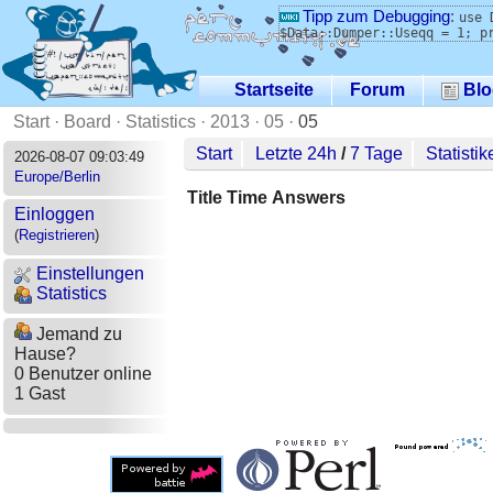
Tipp zum Debugging
:
use 
$Data::Dumper::Useqq = 1; p
Startseite
Forum
Blo
Start
·
Board
·
Statistics
·
2013
·
05
·
05
Start
Letzte 24h
/
7 Tage
Statistik
2026-08-07 09:03:49
Europe/Berlin
Title
Time
Answers
Einloggen
(
Registrieren
)
Einstellungen
Statistics
Jemand zu
Hause?
0 Benutzer online
1 Gast