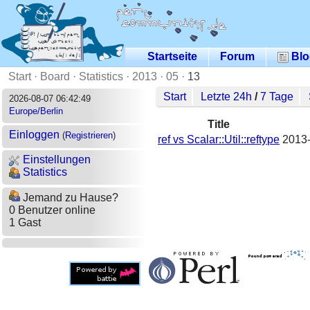
Startseite
Forum
Blo
Start
·
Board
·
Statistics
·
2013
·
05
·
13
Start
Letzte 24h
/
7 Tage
2026-08-07 06:42:49
Europe/Berlin
Title
Einloggen
(
Registrieren
)
ref vs Scalar::Util::reftype
2013-
Einstellungen
Statistics
Jemand zu Hause?
0 Benutzer online
1 Gast