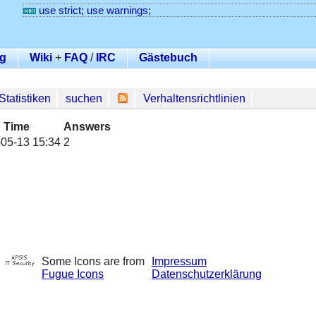
use strict; use warnings;
g
Wiki
+
FAQ
/
IRC
Gästebuch
Statistiken
suchen
Verhaltensrichtlinien
Time
Answers
05-13 15:34
2
Some Icons are from
Impressum
Fugue Icons
Datenschutzerklärung