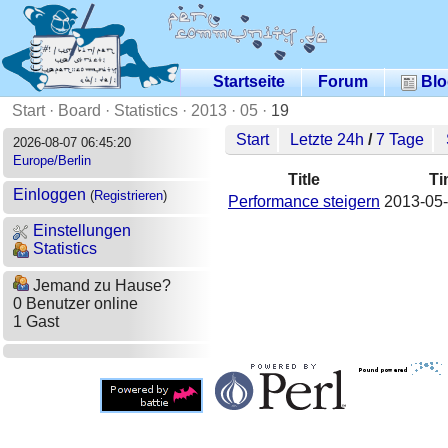
Startseite
Forum
Blo
Start
·
Board
·
Statistics
·
2013
·
05
·
19
Start
Letzte 24h
/
7 Tage
2026-08-07 06:45:20
Europe/Berlin
Title
Ti
Einloggen
(
Registrieren
)
Performance steigern
2013-05-
Einstellungen
Statistics
Jemand zu Hause?
0 Benutzer online
1 Gast