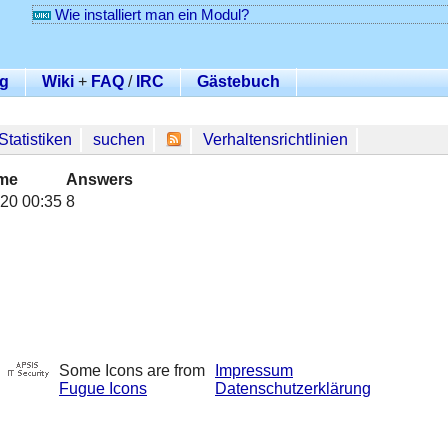
Wie installiert man ein Modul?
g
Wiki
+
FAQ
/
IRC
Gästebuch
Statistiken
suchen
Verhaltensrichtlinien
me
Answers
20 00:35
8
Some Icons are from
Impressum
Fugue Icons
Datenschutzerklärung