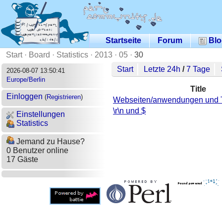
Startseite
Forum
Blo
Start
·
Board
·
Statistics
·
2013
·
05
·
30
Start
Letzte 24h
/
7 Tage
2026-08-07 13:50:41
Europe/Berlin
Title
Einloggen
(
Registrieren
)
Webseiten/anwendungen und T
\r\n und $
Einstellungen
Statistics
Jemand zu Hause?
0 Benutzer online
17 Gäste