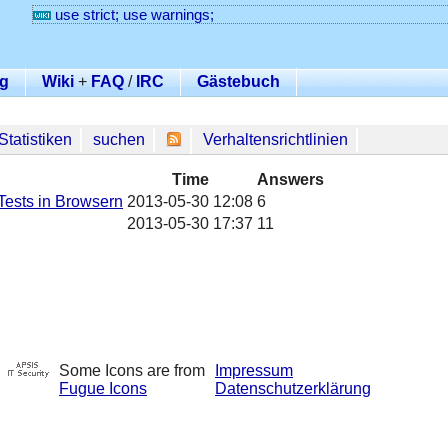
use strict; use warnings;
g
Wiki
+
FAQ
/
IRC
Gästebuch
Statistiken
suchen
Verhaltensrichtlinien
Time
Answers
ests in Browsern
2013-05-30 12:08
6
2013-05-30 17:37
11
Some Icons are from
Impressum
Fugue Icons
Datenschutzerklärung