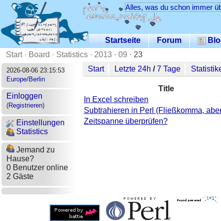
Alles, was du schon immer üb
Startseite
Forum
Blo
Start
·
Board
·
Statistics
·
2013
·
09
·
23
Start
Letzte 24h
/
7 Tage
Statistik
2026-08-06 23:15:53
Europe/Berlin
Title
Einloggen
In Excel schreiben
(
Registrieren
)
Subtrahieren in Perl (Fließkomma, abe
Zeitspanne überprüfen?
Einstellungen
Statistics
Jemand zu
Hause?
0 Benutzer online
2 Gäste