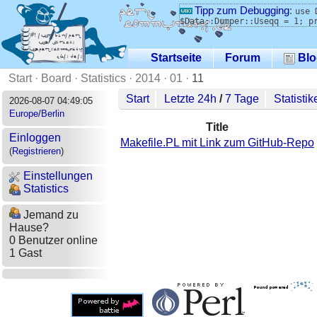
Tipp zum Debugging
:
use 
$Data::Dumper::Useqq = 1; p
Startseite
Forum
Blo
Start
·
Board
·
Statistics
·
2014
·
01
·
11
Start
Letzte 24h
/
7 Tage
Statistik
2026-08-07 04:49:05
Europe/Berlin
Title
Einloggen
Makefile.PL mit Link zum GitHub-Repo
(
Registrieren
)
Einstellungen
Statistics
Jemand zu
Hause?
0 Benutzer online
1 Gast