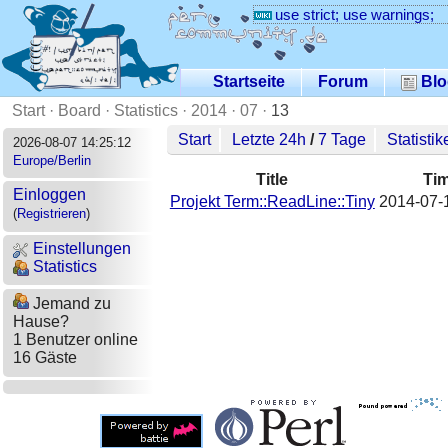
use strict; use warnings;
Startseite
Forum
Blo
Start
·
Board
·
Statistics
·
2014
·
07
·
13
Start
Letzte 24h
/
7 Tage
Statistik
2026-08-07 14:25:12
Europe/Berlin
Title
Ti
Einloggen
Projekt Term::ReadLine::Tiny
2014-07-
(
Registrieren
)
Einstellungen
Statistics
Jemand zu
Hause?
1 Benutzer online
16 Gäste