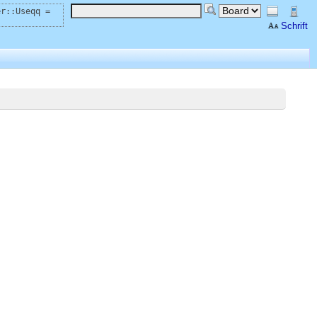
er::Useqq =
Schrift