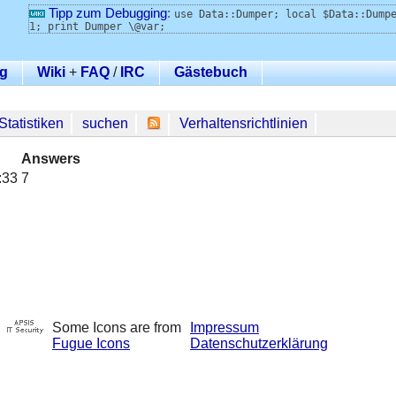
Tipp zum Debugging
:
use Data::Dumper; local $Data::Dump
1; print Dumper \@var;
g
Wiki
+
FAQ
/
IRC
Gästebuch
Statistiken
suchen
Verhaltensrichtlinien
Answers
:33
7
Some Icons are from
Impressum
Fugue Icons
Datenschutzerklärung