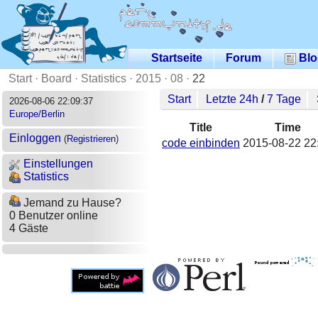
Startseite
Forum
Blo
Start
·
Board
·
Statistics
·
2015
·
08
·
22
Start
Letzte 24h
/
7 Tage
2026-08-06 22:09:37
Europe/Berlin
Title
Time
Einloggen
(
Registrieren
)
code einbinden
2015-08-22 22
Einstellungen
Statistics
Jemand zu Hause?
0 Benutzer online
4 Gäste