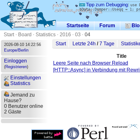
Tipp zum Debugging
:
use 
$Data::Dumper::Useqq = 1; p
Startseite
Forum
Blo
Start
·
Board
·
Statistics
·
2016
·
03
·
04
Start
Letzte 24h
/
7 Tage
Statistik
2026-08-10 14:22:56
Europe/Berlin
Title
Einloggen
Leere Seite nach Browser Reload
(
Registrieren
)
[HTTP::Async] in Verbindung mit Rewrit
Einstellungen
Statistics
Jemand zu
Hause?
0 Benutzer online
2 Gäste