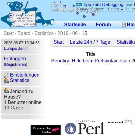
Tipp zum Debugging
:
use 
$Data::Dumper::Useqq = 1; p
Startseite
Forum
Blo
Start
·
Board
·
Statistics
·
2016
·
06
·
15
Start
Letzte 24h
/
7 Tage
Statistik
2026-08-07 19:34:36
Europe/Berlin
Title
Einloggen
Benötige Hilfe beim Perlsyntax lesen
2
(
Registrieren
)
Einstellungen
Statistics
Jemand zu
Hause?
1 Benutzer online
13 Gäste