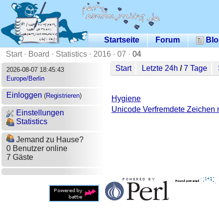
Startseite
Forum
Blo
Start
·
Board
·
Statistics
·
2016
·
07
·
04
Start
Letzte 24h
/
7 Tage
2026-08-07 18:45:43
Europe/Berlin
Einloggen
(
Registrieren
)
Hygiene
Unicode Verfremdete Zeichen 
Einstellungen
Statistics
Jemand zu Hause?
0 Benutzer online
7 Gäste