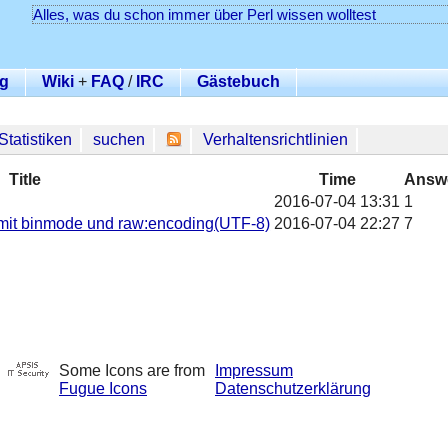
Alles, was du schon immer über Perl wissen wolltest
g
Wiki
+
FAQ
/
IRC
Gästebuch
Statistiken
suchen
Verhaltensrichtlinien
Title
Time
Answ
2016-07-04 13:31
1
mit binmode und raw:encoding(UTF-8)
2016-07-04 22:27
7
Some Icons are from
Impressum
Fugue Icons
Datenschutzerklärung