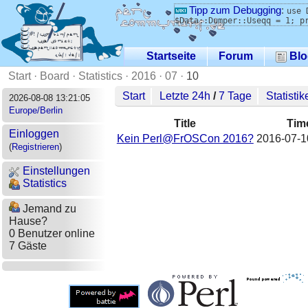
Tipp zum Debugging
:
use 
$Data::Dumper::Useqq = 1; p
Startseite
Forum
Blo
Start
·
Board
·
Statistics
·
2016
·
07
·
10
Start
Letzte 24h
/
7 Tage
Statistik
2026-08-08 13:21:05
Europe/Berlin
Title
Tim
Einloggen
Kein Perl@FrOSCon 2016?
2016-07-1
(
Registrieren
)
Einstellungen
Statistics
Jemand zu
Hause?
0 Benutzer online
7 Gäste