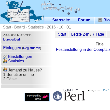
Startseite
Forum
Blo
Start
·
Board
·
Statistics
·
2016
·
10
·
01
Start
Letzte 24h
/
7 Tage
2026-08-06 08:29:19
Europe/Berlin
Title
Einloggen
(
Registrieren
)
Festanstellung in der Oberpfal
Einstellungen
Statistics
Jemand zu Hause?
1 Benutzer online
2 Gäste