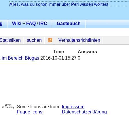
Alles, was du schon immer über Perl wissen wolltest
g
Wiki
+
FAQ
/
IRC
Gästebuch
Statistiken
suchen
Verhaltensrichtlinien
Time
Answers
z im Bereich Biogas
2016-10-01 15:27
0
Some Icons are from
Impressum
Fugue Icons
Datenschutzerklärung