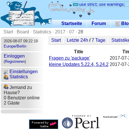
use strict; use warnings;
Startseite
Forum
Blo
Start
·
Board
·
Statistics
·
2017
·
07
·
28
Start
Letzte 24h
/
7 Tage
Statistik
2026-08-07 09:22:19
Europe/Berlin
Title
Ti
Einloggen
Fragen zu 'package'
2017-07-
(
Registrieren
)
kleine Updates 5.22.4, 5.24.2
2017-07-
Einstellungen
Statistics
Jemand zu
Hause?
0 Benutzer online
2 Gäste