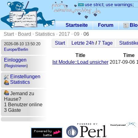
use strict; use warnings;
Startseite
Forum
Blo
Start
·
Board
·
Statistics
·
2017
·
09
·
06
Start
Letzte 24h
/
7 Tage
Statistik
2026-08-10 13:50:20
Europe/Berlin
Title
Time
Einloggen
Ist Module::Load unsicher
2017-09-06 
(
Registrieren
)
Einstellungen
Statistics
Jemand zu
Hause?
1 Benutzer online
3 Gäste