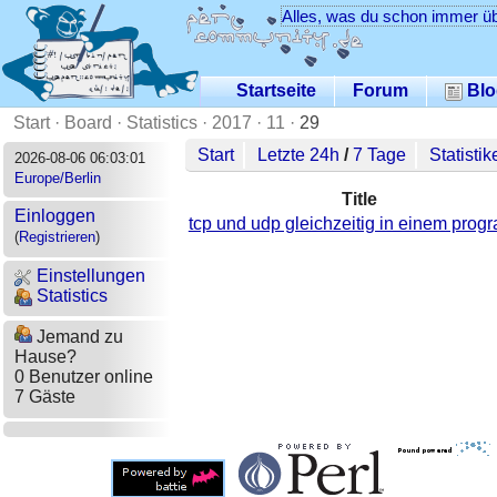
Alles, was du schon immer üb
Startseite
Forum
Blo
Start
·
Board
·
Statistics
·
2017
·
11
·
29
Start
Letzte 24h
/
7 Tage
Statistik
2026-08-06 06:03:01
Europe/Berlin
Title
Einloggen
tcp und udp gleichzeitig in einem pro
(
Registrieren
)
Einstellungen
Statistics
Jemand zu
Hause?
0 Benutzer online
7 Gäste