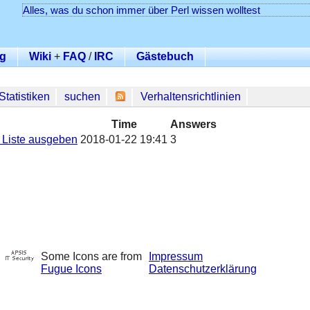
Alles, was du schon immer über Perl wissen wolltest
g
Wiki
+
FAQ
/
IRC
Gästebuch
Statistiken
suchen
Verhaltensrichtlinien
Time
Answers
 Liste ausgeben
2018-01-22 19:41
3
Some Icons are from
Impressum
Fugue Icons
Datenschutzerklärung