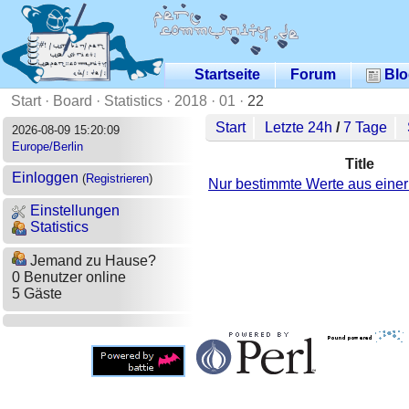
Startseite
Forum
Blo
Start
·
Board
·
Statistics
·
2018
·
01
·
22
Start
Letzte 24h
/
7 Tage
2026-08-09 15:20:09
Europe/Berlin
Title
Einloggen
(
Registrieren
)
Nur bestimmte Werte aus einer
Einstellungen
Statistics
Jemand zu Hause?
0 Benutzer online
5 Gäste