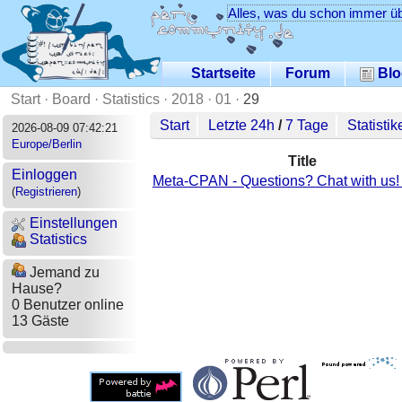
Alles, was du schon immer üb
Startseite
Forum
Blo
Start
·
Board
·
Statistics
·
2018
·
01
·
29
Start
Letzte 24h
/
7 Tage
Statistik
2026-08-09 07:42:21
Europe/Berlin
Title
Einloggen
Meta-CPAN - Questions? Chat with us! 
(
Registrieren
)
Einstellungen
Statistics
Jemand zu
Hause?
0 Benutzer online
13 Gäste