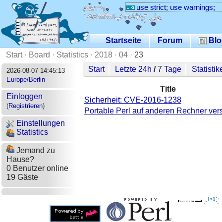
use strict; use warnings;
Startseite
Forum
Blo
Start
·
Board
·
Statistics
·
2018
·
04
·
23
Start
Letzte 24h
/
7 Tage
Statistik
2026-08-07 14:45:13
Europe/Berlin
Title
Einloggen
Sicherheit: CVE-2016-1238
(
Registrieren
)
Portable Perl auf anderen Rechner ver
Einstellungen
Statistics
Jemand zu
Hause?
0 Benutzer online
19 Gäste