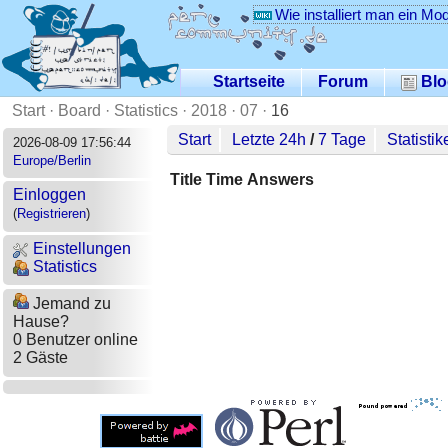
Wie installiert man ein Mo
Startseite
Forum
Blo
Start
·
Board
·
Statistics
·
2018
·
07
·
16
Start
Letzte 24h
/
7 Tage
Statistik
2026-08-09 17:56:44
Europe/Berlin
Title
Time
Answers
Einloggen
(
Registrieren
)
Einstellungen
Statistics
Jemand zu
Hause?
0 Benutzer online
2 Gäste