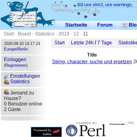
use strict; use warnings;
Startseite
Forum
Blo
Start
·
Board
·
Statistics
·
2018
·
12
·
11
Start
Letzte 24h
/
7 Tage
Statistik
2026-08-10 14:17:24
Europe/Berlin
Title
Einloggen
String, character, suche und ersetzen
2
(
Registrieren
)
Einstellungen
Statistics
Jemand zu
Hause?
0 Benutzer online
2 Gäste