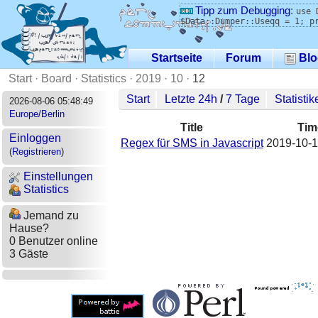
Tipp zum Debugging
:
use 
$Data::Dumper::Useqq = 1; p
Startseite
Forum
Blo
Start
·
Board
·
Statistics
·
2019
·
10
·
12
Start
Letzte 24h
/
7 Tage
Statistik
2026-08-06 05:48:49
Europe/Berlin
Title
Tim
Einloggen
Regex für SMS in Javascript
2019-10-1
(
Registrieren
)
Einstellungen
Statistics
Jemand zu
Hause?
0 Benutzer online
3 Gäste