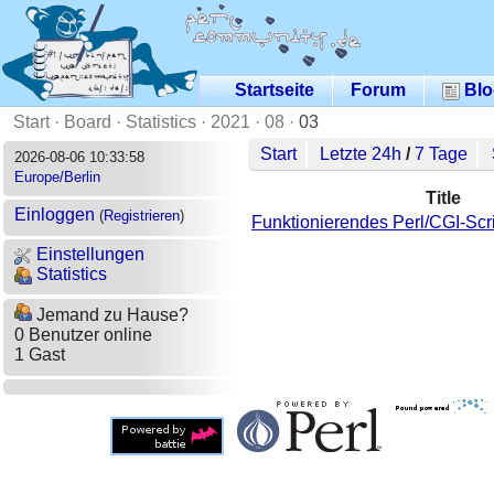
Startseite
Forum
Blo
Start
·
Board
·
Statistics
·
2021
·
08
·
03
Start
Letzte 24h
/
7 Tage
2026-08-06 10:33:58
Europe/Berlin
Title
Einloggen
(
Registrieren
)
Funktionierendes Perl/CGI-Scrip
Einstellungen
Statistics
Jemand zu Hause?
0 Benutzer online
1 Gast