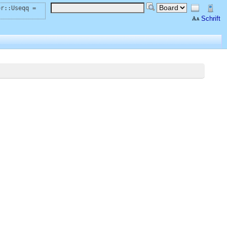
er::Useqq =
Schrift