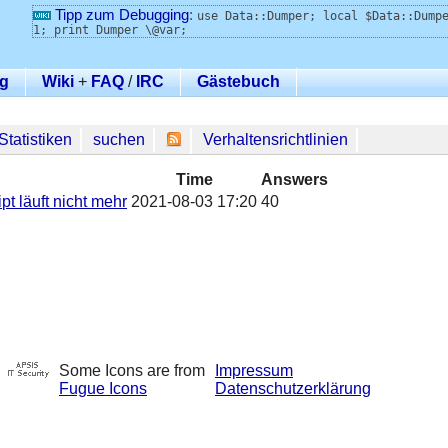
Tipp zum Debugging
:
use Data::Dumper; local $Data::Dump
1; print Dumper \@var;
g
Wiki
+
FAQ
/
IRC
Gästebuch
Statistiken
suchen
Verhaltensrichtlinien
Time
Answers
t läuft nicht mehr
2021-08-03 17:20
40
Some Icons are from
Impressum
Fugue Icons
Datenschutzerklärung