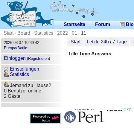
Startseite
Forum
Blo
Start
·
Board
·
Statistics
·
2022
·
01
·
11
Start
Letzte 24h
/
7 Tage
2026-08-07 10:39:42
Europe/Berlin
Title
Time
Answers
Einloggen
(
Registrieren
)
Einstellungen
Statistics
Jemand zu Hause?
0 Benutzer online
2 Gäste