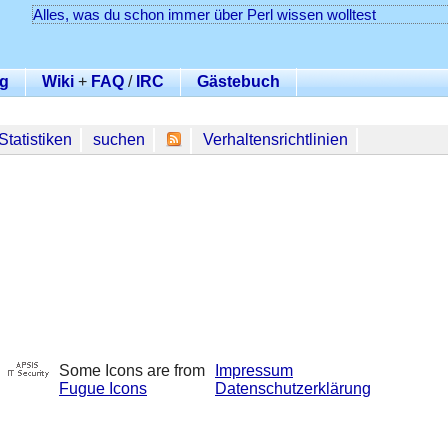
Alles, was du schon immer über Perl wissen wolltest
g
Wiki
+
FAQ
/
IRC
Gästebuch
Statistiken
suchen
Verhaltensrichtlinien
Some Icons are from
Impressum
Fugue Icons
Datenschutzerklärung