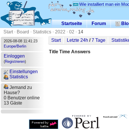
Wie installiert man ein Mo
Startseite
Forum
Blo
Start
·
Board
·
Statistics
·
2022
·
02
·
14
Start
Letzte 24h
/
7 Tage
Statistik
2026-08-08 11:41:23
Europe/Berlin
Title
Time
Answers
Einloggen
(
Registrieren
)
Einstellungen
Statistics
Jemand zu
Hause?
0 Benutzer online
13 Gäste