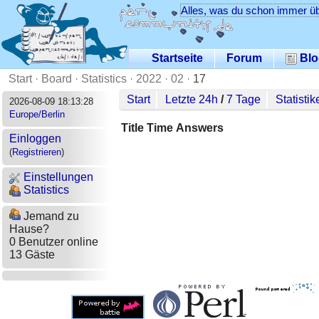
Alles, was du schon immer üb
Startseite
Forum
Blo
Start
·
Board
·
Statistics
·
2022
·
02
·
17
Start
Letzte 24h
/
7 Tage
Statistik
2026-08-09 18:13:28
Europe/Berlin
Title
Time
Answers
Einloggen
(
Registrieren
)
Einstellungen
Statistics
Jemand zu
Hause?
0 Benutzer online
13 Gäste