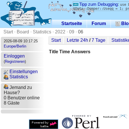
Tipp zum Debugging
:
use 
$Data::Dumper::Useqq = 1; p
Startseite
Forum
Blo
Start
·
Board
·
Statistics
·
2022
·
09
·
06
Start
Letzte 24h
/
7 Tage
Statistik
2026-08-09 10:17:25
Europe/Berlin
Title
Time
Answers
Einloggen
(
Registrieren
)
Einstellungen
Statistics
Jemand zu
Hause?
0 Benutzer online
8 Gäste