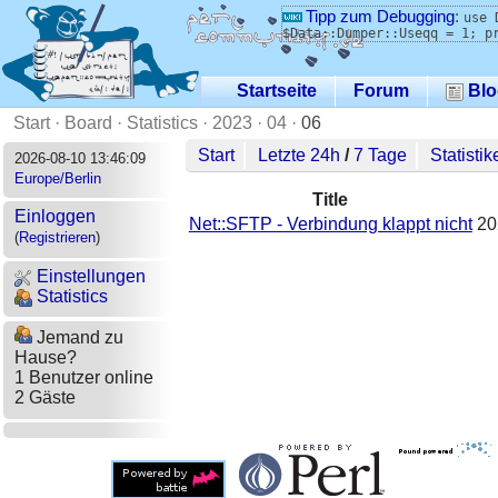
Tipp zum Debugging
:
use 
$Data::Dumper::Useqq = 1; p
Startseite
Forum
Blo
Start
·
Board
·
Statistics
·
2023
·
04
·
06
Start
Letzte 24h
/
7 Tage
Statistik
2026-08-10 13:46:09
Europe/Berlin
Title
Einloggen
Net::SFTP - Verbindung klappt nicht
20
(
Registrieren
)
Einstellungen
Statistics
Jemand zu
Hause?
1 Benutzer online
2 Gäste