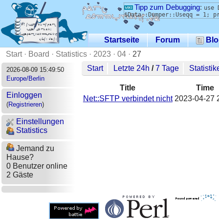
Tipp zum Debugging
:
use 
$Data::Dumper::Useqq = 1; p
Startseite
Forum
Blo
Start
·
Board
·
Statistics
·
2023
·
04
·
27
Start
Letzte 24h
/
7 Tage
Statistik
2026-08-09 15:49:50
Europe/Berlin
Title
Time
Einloggen
Net::SFTP verbindet nicht
2023-04-27 
(
Registrieren
)
Einstellungen
Statistics
Jemand zu
Hause?
0 Benutzer online
2 Gäste