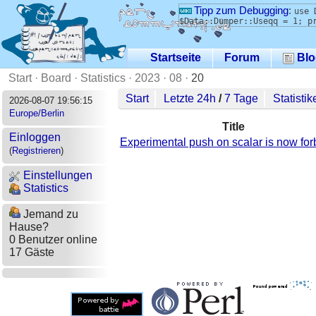
Tipp zum Debugging
:
use 
$Data::Dumper::Useqq = 1; p
Startseite
Forum
Blo
Start
·
Board
·
Statistics
·
2023
·
08
·
20
Start
Letzte 24h
/
7 Tage
Statistik
2026-08-07 19:56:15
Europe/Berlin
Title
Einloggen
Experimental push on scalar is now fo
(
Registrieren
)
Einstellungen
Statistics
Jemand zu
Hause?
0 Benutzer online
17 Gäste