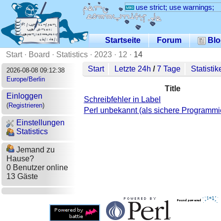
use strict; use warnings;
Startseite
Forum
Blo
Start
·
Board
·
Statistics
·
2023
·
12
·
14
Start
Letzte 24h
/
7 Tage
Statistik
2026-08-08 09:12:38
Europe/Berlin
Title
Einloggen
Schreibfehler in Label
(
Registrieren
)
Perl unbekannt (als sichere Programm
Einstellungen
Statistics
Jemand zu
Hause?
0 Benutzer online
13 Gäste