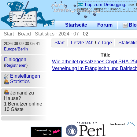
Tipp zum Debugging
:
use 
$Data::Dumper::Useqq = 1; p
Startseite
Forum
Blo
Start
·
Board
·
Statistics
·
2024
·
07
·
02
Start
Letzte 24h
/
7 Tage
Statistik
2026-08-09 00:05:41
Europe/Berlin
Title
Einloggen
Wie arbeitet gesalzenes Crypt SHA-25
(
Registrieren
)
Verneinung im Frängischn und Bairisc
Einstellungen
Statistics
Jemand zu
Hause?
1 Benutzer online
10 Gäste