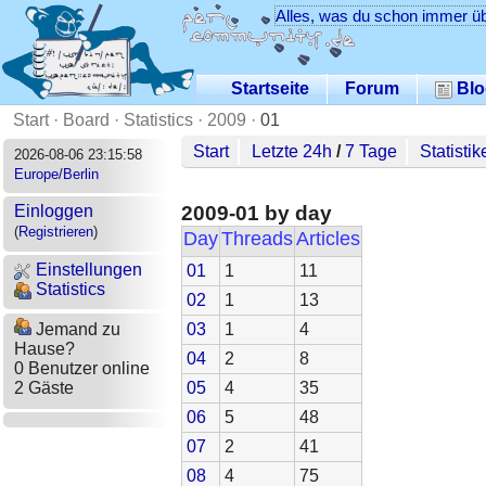
Alles, was du schon immer üb
Startseite
Forum
Blo
Start
·
Board
·
Statistics
·
2009
·
01
Start
Letzte 24h
/
7 Tage
Statistik
2026-08-06 23:15:58
Europe/Berlin
2009-01 by day
Einloggen
(
Registrieren
)
Day
Threads
Articles
Einstellungen
01
1
11
Statistics
02
1
13
03
1
4
Jemand zu
Hause?
04
2
8
0 Benutzer online
05
4
35
2 Gäste
06
5
48
07
2
41
08
4
75