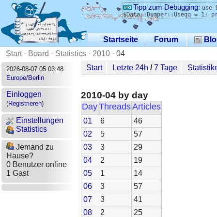
Tipp zum Debugging
:
use 
$Data::Dumper::Useqq = 1; p
Startseite
Forum
Blo
Start
·
Board
·
Statistics
·
2010
·
04
Start
Letzte 24h
/
7 Tage
Statistik
2026-08-07 05:03:48
Europe/Berlin
2010-04 by day
Einloggen
(
Registrieren
)
Day
Threads
Articles
Einstellungen
01
6
46
Statistics
02
5
57
03
3
29
Jemand zu
Hause?
04
2
19
0 Benutzer online
05
1
14
1 Gast
06
3
57
07
3
41
08
2
25