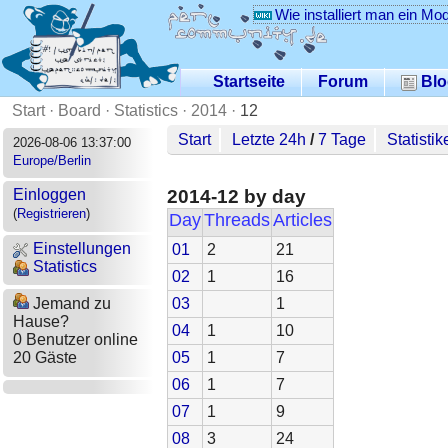
Wie installiert man ein Mo
Startseite
Forum
Blo
Start
·
Board
·
Statistics
·
2014
·
12
Start
Letzte 24h
/
7 Tage
Statistik
2026-08-06 13:37:00
Europe/Berlin
2014-12 by day
Einloggen
(
Registrieren
)
Day
Threads
Articles
Einstellungen
01
2
21
Statistics
02
1
16
03
1
Jemand zu
Hause?
04
1
10
0 Benutzer online
05
1
7
20 Gäste
06
1
7
07
1
9
08
3
24