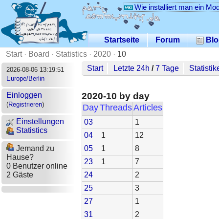
Wie installiert man ein Mo
Startseite
Forum
Blo
Start
·
Board
·
Statistics
·
2020
·
10
Start
Letzte 24h
/
7 Tage
Statistik
2026-08-06 13:19:51
Europe/Berlin
2020-10 by day
Einloggen
(
Registrieren
)
Day
Threads
Articles
Einstellungen
03
1
Statistics
04
1
12
05
1
8
Jemand zu
Hause?
23
1
7
0 Benutzer online
24
2
2 Gäste
25
3
27
1
31
2